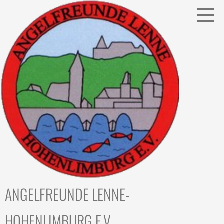
Zum
Inhalt
springen
ANGELFREUNDE LENNE-
HOHENLIMBURG E.V.