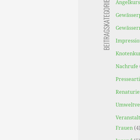
BEITRAGSKATEGORIEN
Angelkur
Gewässer
Gewässer
Impressi
Knotenku
Nachrufe
Pressearti
Renaturi
Umweltve
Veranstal
Frauen
(4