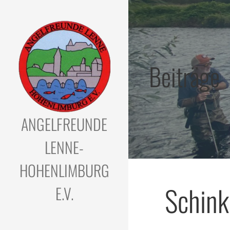
Zum
Inhalt
springen
Beiträge
ANGELFREUNDE
LENNE-
HOHENLIMBURG
Schink
E.V.