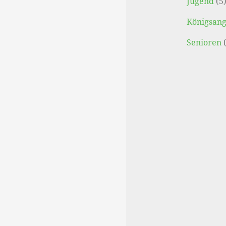
Jugend
(5
Königsang
Senioren
(