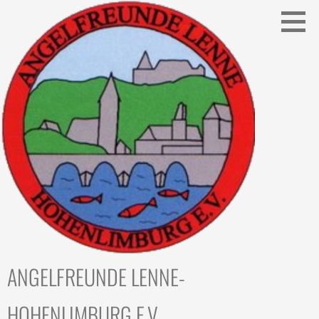
Zum
Inhalt
springen
ANGELFREUNDE LENNE-
HOHENLIMBURG E.V.