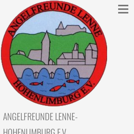
Zum
Inhalt
springen
ANGELFREUNDE LENNE-
HOHENLIMBURG E.V.