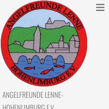
Zum
Inhalt
springen
ANGELFREUNDE LENNE-
HOHENLIMBURG E.V.