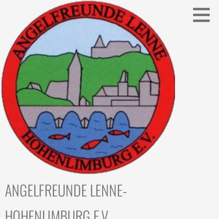
Zum
Inhalt
springen
ANGELFREUNDE LENNE-
HOHENLIMBURG E.V.