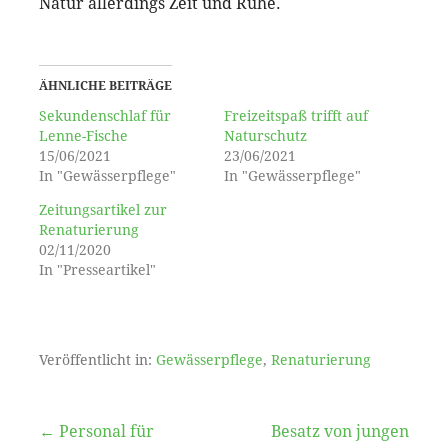
Natur allerdings Zeit und Ruhe.
ÄHNLICHE BEITRÄGE
Sekundenschlaf für
Freizeitspaß trifft auf
Lenne-Fische
Naturschutz
15/06/2021
23/06/2021
In "Gewässerpflege"
In "Gewässerpflege"
Zeitungsartikel zur
Renaturierung
02/11/2020
In "Presseartikel"
Veröffentlicht in:
Gewässerpflege
,
Renaturierung
Beitragsnavigation
← Personal für
Besatz von jungen