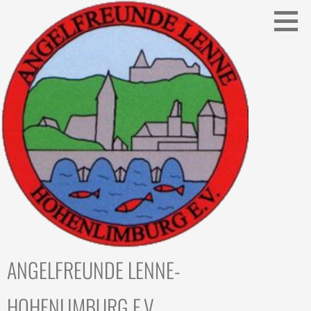
Zum
Inhalt
springen
ANGELFREUNDE LENNE-
HOHENLIMBURG E.V.